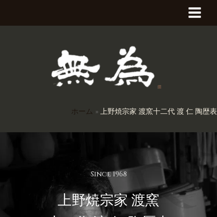
内
MAI
容
を
MEN
ス
キ
ッ
プ
ホーム
上野焼宗家 渡窯十二代 渡 仁 陶歴表
Since 1968
上野焼宗家 渡窯