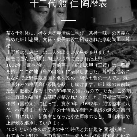
十二代 渡 仁 陶歴表
茶を千利休に、禅を大徳寺清厳に学び「茶禅一味」の奥義を
極めた細川忠興。文禄・慶長の役で招致された李朝陶工・尊
楷。
上野焼の歩みはこの二人の出会いから始まりました。
開窯に選んだ場所は陶土や原料に恵まれた上野。
1602年（慶長7年）、豊前藩主・細川忠興（三斎）は、尊楷
を招いてこの地（釜の口窯）に築窯しました。尊楷は地名に
ちなんで上野喜蔵高国と名を改め、利休七哲の一人であった
三斎好みの格調高い茶陶を献上し続けます。細川家の豊前統
治は、肥後に移るまでの30年間と短いものでしたが、この間
に上野焼の確固たる基礎が築かれたのでした。尊楷は藩主の
移封（国替え）に従って、寛永9年（1632年）肥後熊本（八
代）へ移りましたが、子の十時孫左衛門と娘婿の渡久左衛門
が上野に残り、新藩主となった小笠原家のもと、皿山本窯で
上野焼を継承していきます。
400年という悠久の歴史の中で,時代と共に趣を 変え洗練さ
れてきた上野焼。その背景には、先人たちの計り知れない労