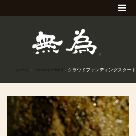
内
MAI
容
を
MEN
ス
キ
ッ
プ
ホーム
Uncategorized
クラウドファンディングスタート
投
稿
ナ
ビ
ゲ
ー
シ