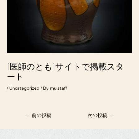
ョ
ン
[医師のとも]サイトで掲載スタ
ート
/
Uncategorized
/ By
muistaff
←
前の投稿
次の投稿
→