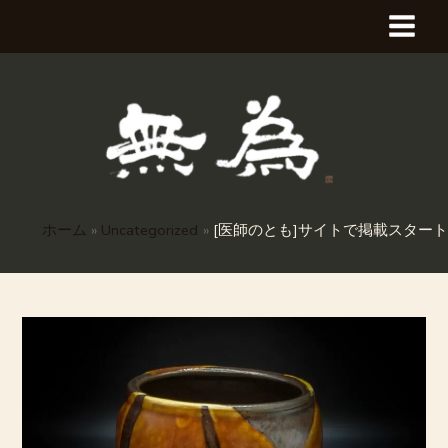
内
MAI
容
を
MEN
ス
キ
ッ
プ
ホーム
Uncategorized
[医師のとも]サイトで掲載スタート
投
稿
ナ
ビ
ゲ
ー
シ