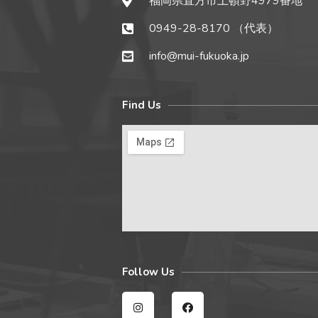
福岡県直方市上頓野4979番地
0949-28-8170 （代表）
info@mui-fukuoka.jp
Find Us
Follow Us
I
F
n
a
s
c