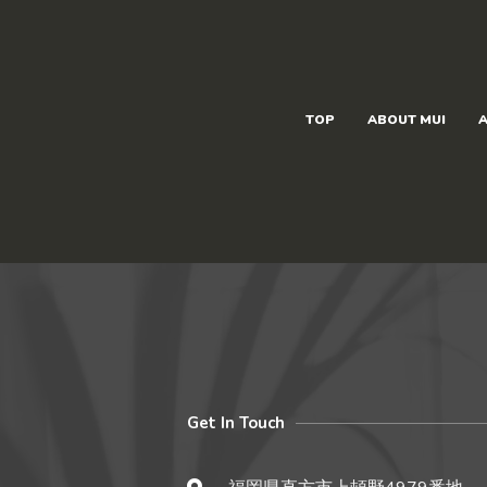
内
容
を
ス
キ
TOP
ABOUT MUI
A
ッ
プ
Get In Touch