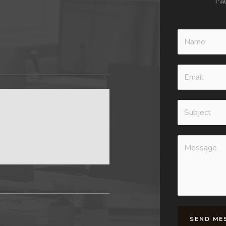
下
SEND ME